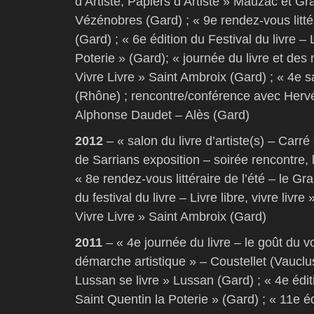
d’Artiste, Papiers d’Artiste » Mauzac et G
Vézénobres (Gard) ; « 9e rendez-vous litté
(Gard) ; « 6e édition du Festival du livre – L
Poterie » (Gard); « journée du livre et de
Vivre Livre » Saint Ambroix (Gard) ; « 4e sal
(Rhône) ; rencontre/conférence avec Herv
Alphonse Daudet – Alès (Gard)
2012
– « salon du livre d’artiste(s) – Carr
de Sarrians exposition – soirée rencontre, 
« 8e rendez-vous littéraire de l’été – le Gr
du festival du livre – Livre libre, vivre livr
Vivre Livre » Saint Ambroix (Gard)
2011
– « 4e journée du livre – le goût du 
démarche artistique » – Coustellet (Vauclus
Lussan se livre » Lussan (Gard) ; « 4e édition
Saint Quentin la Poterie » (Gard) ; « 11e é