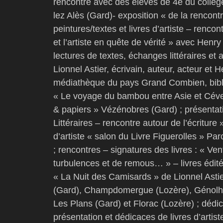
rencontre avec des élèves de 4e du collège
lez Alès (Gard)- exposition « de la rencont
peintures/textes et livres d’artiste – renco
et l’artiste en quête de vérité » avec Henry
lectures de textes, échanges littéraires et
Lionnel Astier, écrivain, auteur, acteur et H
médiathèque du pays Grand Combien, bibli
« Le voyage du bambou entre Asie et Céven
& papiers » Vézénobres (Gard) ; présentati
Littéraires – rencontre autour de l’écriture 
d’artiste « salon du Livre Figuerolles » Par
; rencontres – signatures des livres : « V
turbulences et de remous… » – livres édité
« La Nuit des Camisards » de Lionnel Astie
(Gard), Champdomergue (Lozère), Génolhac
Les Plans (Gard) et Florac (Lozère) ; déd
présentation et dédicaces de livres d’artist