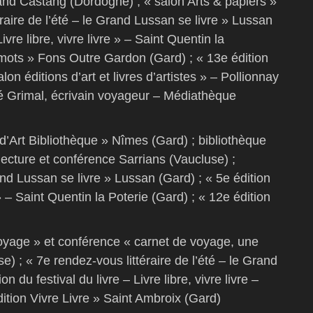
rand Castang (Dordogne) ; « salon Arts & papiers »
raire de l’été – le Grand Lussan se livre » Lussan
ivre libre, vivre livre » – Saint Quentin la
s mots » Fons Outre Gardon (Gard) ; « 13e édition
on éditions d’art et livres d’artistes » – Pollionnay
é Grimal, écrivain voyageur – Médiathèque
é d’Art Bibliothèque » Nîmes (Gard) ; bibliothèque
lecture et conférence Sarrians (Vaucluse) ;
and Lussan se livre » Lussan (Gard) ; « 5e édition
e » – Saint Quentin la Poterie (Gard) ; « 12e édition
voyage » et conférence « carnet de voyage, une
e) ; « 7e rendez-vous littéraire de l’été – le Grand
 du festival du livre – Livre libre, vivre livre –
dition Vivre Livre » Saint Ambroix (Gard)