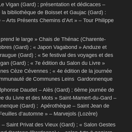
 Le Vigan (Gard) ; présentation et dédicaces –
e la bibliothèque de Boisset et Gaujac (Gard) :
te – Arts Présents Chemins d’Art » – Tour Philippe
e prend le large » Chais de Thénac (Charente-
nobres (Gard) ; « Japon Vagabond » Anduze et
eraugue (Gard) ; « 5e festival des voyages et des
igan (Gard) ; « 7e édition du Salon du Livre »
 Cèze Cévennes ; « 4e édition de la journée
 Communauté de Communes Leins Gardonnenque
lphonse Daudet – Alès (Gard) ; 6ème journée de
née du Livre et des Mots » Saint-Mamert-du-Gard –
nque (Gard) ; Apérothèque – Saint Jean de
« Feuilles d’automne » – Marvejols (Lozère)
» – Saint Privat des Vieux (Gard) ; « Salon Gestes