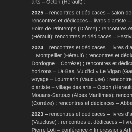
arts – Octon (Hérault) ;
2025
– rencontres et dédicaces – salon de
rencontres et dédicaces – livres d’artiste
Foire de Printemps (Drôme) ; rencontres 
(Hérault); rencontres et dédicaces – Festi
2024
– rencontres et dédicaces – livres d’a
– Montpellier (Hérault) ; rencontres et dédi
Dordogne – Corrèze) ; rencontres et dédica
horizons – Là-Bas, Vu d’ici » Le Vigan (Ga
voyage – Lourmarin (Vaucluse) ; rencontres
d’artiste – village des arts – Octon (Héraul
Mouans-Sartoux (Alpes Maritimes); rencont
(Corrèze) ; rencontres et dédicaces – Abb
2023
– rencontres et dédicaces – livres d’
(Vaucluse) ; rencontres et dédicaces – livre
Pierre Loti – conférence « Impressions Art