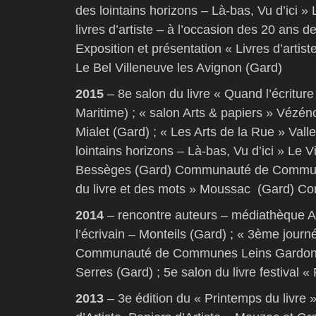
des lointains horizons – Là-bas, Vu d’ici »
livres d’artiste – à l’occasion des 20 ans d
Exposition et présentation « Livres d’artis
Le Bel Villeneuve les Avignon (Gard)
2015
– 8e salon du livre « Quand l’écritur
Maritime) ; « salon Arts & papiers » Vézé
Mialet (Gard) ; « Les Arts de la Rue » Vall
lointains horizons – Là-bas, Vu d’ici » Le V
Bessèges (Gard) Communauté de Communes
du livre et des mots » Moussac (Gard)
2014
– rencontre auteurs – médiathèque A
l’écrivain – Monteils (Gard) ; « 3ème jour
Communauté de Communes Leins Gardonne
Serres (Gard) ; 5e salon du livre festival 
2013
– 3e édition du « Printemps du livre 