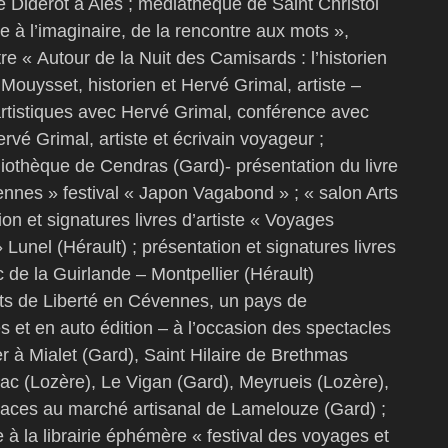
 Diderot à Alès ; médiathèque de Saint Christol
re à l’imaginaire, de la rencontre aux mots »,
ntre « Autour de la Nuit des Camisards : l’historien
 Mouysset, historien et Hervé Grimal, artiste –
 artistiques avec Hervé Grimal, conférence avec
ervé Grimal, artiste et écrivain voyageur ;
othèque de Cendras (Gard)- présentation du livre
nes » festival « Japon Vagabond » ; « salon Arts
on et signatures livres d’artiste « Voyages
» Lunel (Hérault) ; présentation et signatures livres
c de la Guirlande – Montpellier (Hérault)
ents de Liberté en Cévennes, un pays de
s et en auto édition – à l’occasion des spectacles
r à Mialet (Gard), Saint Hilaire de Brethmas
 (Lozère), Le Vigan (Gard), Meyrueis (Lozère),
icaces au marché artisanal de Lamelouze (Gard) ;
e à la librairie éphémère « festival des voyages et